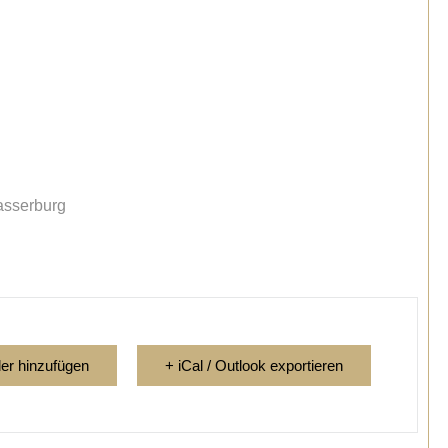
asserburg
er hinzufügen
+ iCal / Outlook exportieren